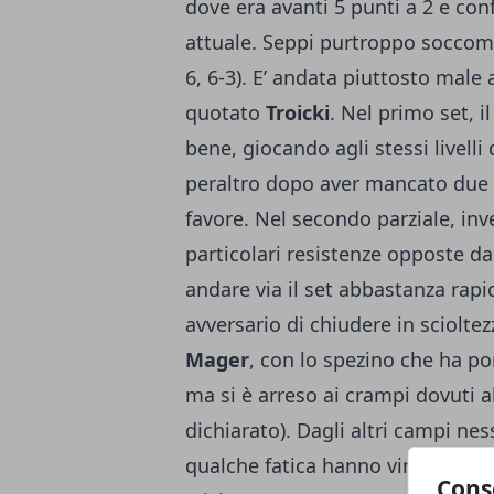
dove era avanti 5 punti a 2 e c
attuale. Seppi purtroppo soccom
6, 6-3). E’ andata piuttosto male
quotato
Troicki
. Nel primo set, i
bene, giocando agli stessi livelli
peraltro dopo aver mancato due se
favore. Nel secondo parziale, inv
particolari resistenze opposte da
andare via il set abbastanza ra
avversario di chiudere in scioltez
Mager
, con lo spezino che ha p
ma si è arreso ai crampi dovuti al
dichiarato). Dagli altri campi ne
qualche fatica hanno vinto i due g
Cons