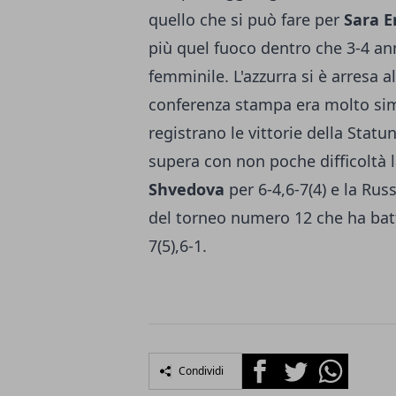
quello che si può fare per
Sara E
più quel fuoco dentro che 3-4 ann
femminile. L'azzurra si è arresa a
conferenza stampa era molto simil
registrano le vittorie della Sta
supera con non poche difficoltà
Shvedova
per 6-4,6-7(4) e la Rus
del torneo numero 12 che ha batt
7(5),6-1.
Facebook
Twitter
Whatsapp
Condividi