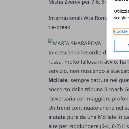
Misha Zverev per 7-6, 6-4 così 
Utilizzi
Internazionali Wta Roma: Sharapo
sceglie
tie-break
Cookie 
In crescendo l’esordio di
Maria S
russa, molto fallosa in avvio, ha 
servizio, non riuscendo a staccar
McHale
, sempre battuta nei quat
soccorso dalla tribuna il coach G
l’avversaria con maggiore profond
Un trend continuato anche nel se
aiutata pure da una McHale in ca
alte per raggiungere (6-4, 6-2) i