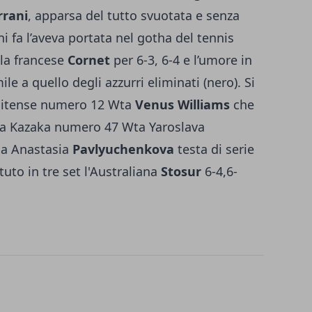
rrani
, apparsa del tutto svuotata e senza
i fa l’aveva portata nel gotha del tennis
lla francese
Cornet
per 6-3, 6-4 e l’umore in
e a quello degli azzurri eliminati (nero). Si
tunitense numero 12 Wta
Venus Williams
che
 la Kazaka numero 47 Wta Yaroslava
sa Anastasia
Pavlyuchenkova
testa di serie
uto in tre set l'Australiana
Stosur
6-4,6-