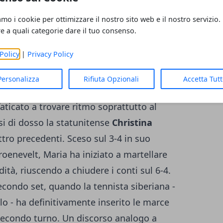
come
Goffin
su Bellucci per 6-7,. 6-3, 6-4.
amo i cookie per ottimizzare il nostro sito web e il nostro servizio.
va avanti facilmente, Venus Williams al
re a quali categorie dare il tuo consenso.
Policy
|
Privacy Policy
Personalizza
Rifiuta Opzionali
Accetta Tut
harapova
nel torneo romano. La giocatrice
faticato a trovare ritmo soprattutto al
si di dosso la statunitense
Christina
tro precedenti. Sceso sul 3-4 in suo
roenevelt, Maria ha iniziato a martellare
ità, riuscendo a chiudere i conti sul 6-4.
condo set, quando la tennista siberiana -
lo - ha definitivamente inserito le marce
l secondo turno. Un discorso analogo a