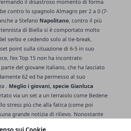
onfermando il disastroso momento di forma
be contro lo spagnolo Almagro per 2 a 0 (7-
 anche a Stefano
Napolitano
, contro il più
l tennista di Biella si è comportato molto
 del serbo e cedendo solo al tie-break,
t point sulla situazione di 6-5 in suo
ece, l’ex Top 15 non ha incontrato
 parte del giovane italiano, che ha lasciato
pidamente 62 ed ha permesso al suo
za .
Meglio i giovani, specie Gianluca
ortato via un set a un terraiolo come Bedene
lo stress più che alla fatica (come poi
ssuna grande notizia di rilievo. Nonostante
randi favoriti di giornata.
Berdych
su
enso sui Cookie