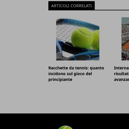
ARTICOLI CORRELATI
Racchette da tennis: quanto
Internaz
incidono sul gioco del
risultat
principiante
avanzan