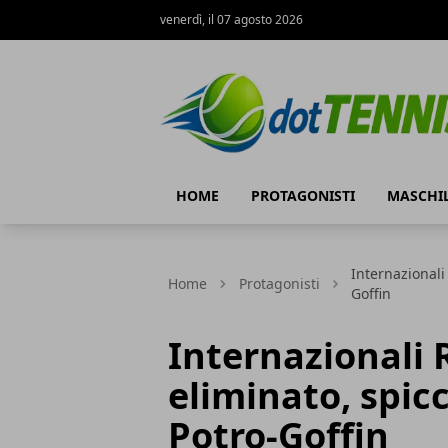
venerdì, il 07 agosto 2026
Dot Tennis
HOME
PROTAGONISTI
MASCHI
Internazionali
Home
Protagonisti
Goffin
Internazionali 
eliminato, spicc
Potro-Goffin