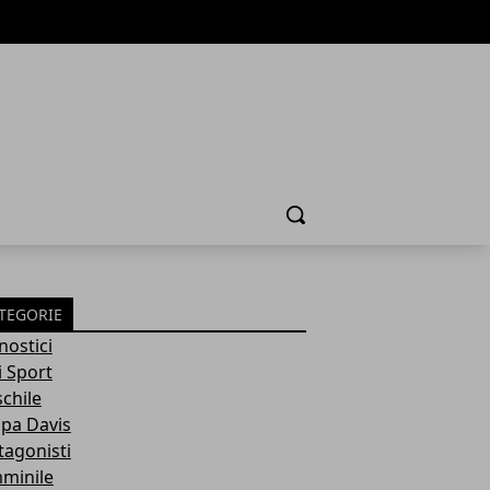
Cerca
TEGORIE
nostici
i Sport
chile
pa Davis
tagonisti
minile