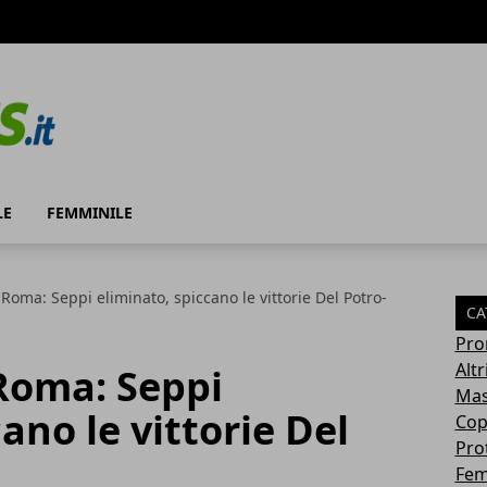
LE
FEMMINILE
 Roma: Seppi eliminato, spiccano le vittorie Del Potro-
CA
Pro
Altr
Roma: Seppi
Mas
ano le vittorie Del
Cop
Pro
Fem