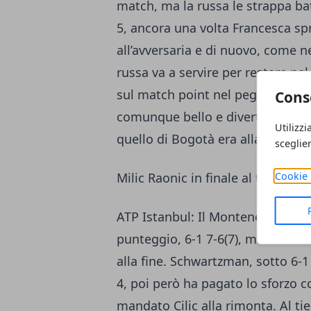
match, ma la russa le strappa bat
5, ancora una volta Francesca spr
all’avversaria e di nuovo, come n
russa va a servire per restare ne
sul match point nel peggiore dei
Cons
comunque bello e divertente con u
Utilizzi
quello di Bogotà era alla portata 
sceglie
Cookie 
Milic Raonic in finale al torneo A
ATP Istanbul: Il Montenegrino vi
punteggio, 6-1 7-6(7), match a diff
alla fine. Schwartzman, sotto 6-1 
4, poi però ha pagato lo sforzo 
mandato Cilic alla rimonta. Al ti