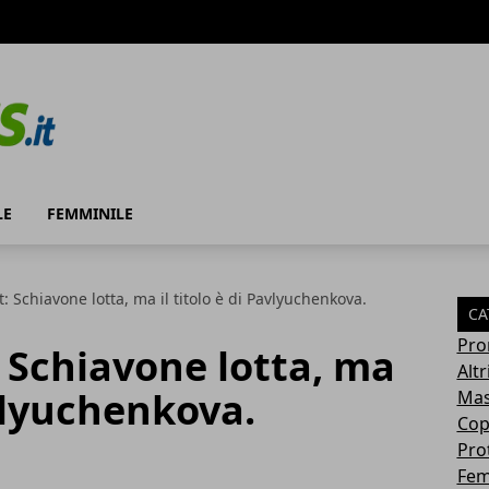
LE
FEMMINILE
t: Schiavone lotta, ma il titolo è di Pavlyuchenkova.
CA
Pro
: Schiavone lotta, ma
Altr
avlyuchenkova.
Mas
Cop
Pro
Fem