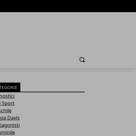
Cerca
TEGORIE
nostici
i Sport
chile
pa Davis
tagonisti
minile