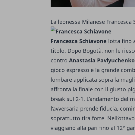
La leonessa Milanese Francesca S
Francesca Schiavone
lotta fino 
titolo. Dopo Bogotà, non le riesc
contro
Anastasia Pavlyuchenk
gioco espresso e la grande comba
lombare applicata sopra la magl
affronta la finale con il giusto pi
break sul 2-1. L’andamento del m
l’avversaria prende fiducia, comi
soprattutto tira forte. Nell’ottav
viaggiano alla pari fino al 12° g