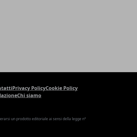
tatti
Privacy Policy
Cookie Policy
dazione
Chi siamo
arsi un prodotto editoriale ai sensi della legge n°