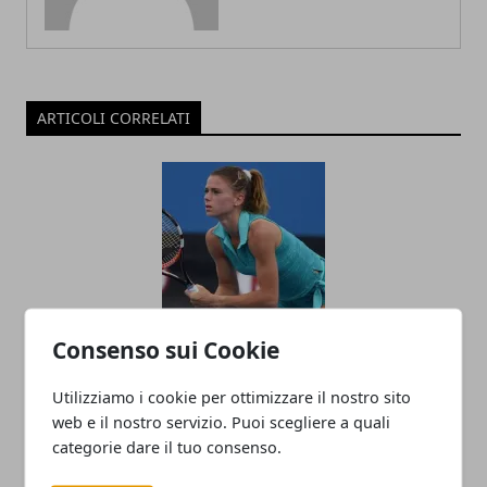
ARTICOLI CORRELATI
Consenso sui Cookie
Wta Charleston:'Camila Giorgi liquida in
tre set la Gavrilova, Sara errani batte la
Utilizziamo i cookie per ottimizzare il nostro sito
Buzarnescu'
web e il nostro servizio. Puoi scegliere a quali
categorie dare il tuo consenso.
05/04/2018