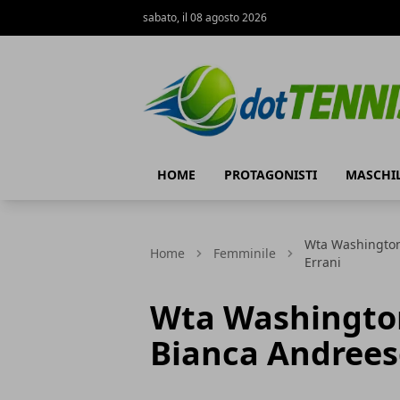
sabato, il 08 agosto 2026
Dot Tennis
HOME
PROTAGONISTI
MASCHI
Wta Washington:
Home
Femminile
Errani
Wta Washington:
Bianca Andreesc