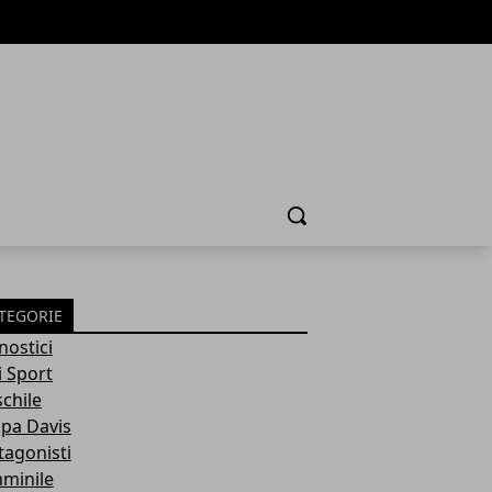
Cerca
TEGORIE
nostici
i Sport
chile
pa Davis
tagonisti
minile