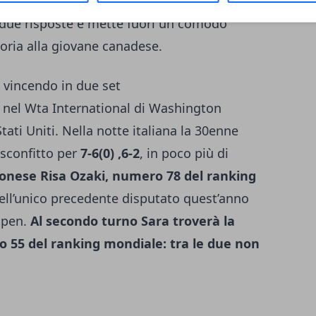
vo break
e portarsi sul 5-4. Nell’ultimo
due risposte e mette fuori un comodo
toria alla giovane canadese.
 vincendo in due set
i
nel Wta International di Washington
tati Uniti. Nella notte italiana la 30enne
sconfitto per
7-6(0) ,6-2
, in poco più di
ponese Risa Ozaki, numero 78 del ranking
dell’unico precedente disputato quest’anno
Open.
Al secondo turno Sara troverà la
 55 del ranking mondiale: tra le due non