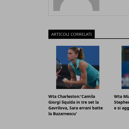
ARTICOLI CORRELATI
Wta Charleston:'Camila
Wta Mi
Giorgi liquida in tre set la
Stephen
Gavrilova, Sara errani batte
e si agg
la Buzarnescu'