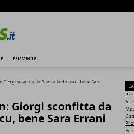
LE
FEMMINILE
 Giorgi sconfitta da Bianca Andreescu, bene Sara
CA
Pro
Altr
 Giorgi sconfitta da
Mas
u, bene Sara Errani
Cop
Pro
Fem