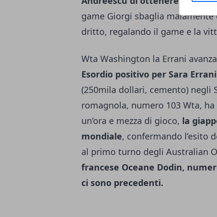
Andreescu di ottenere un nuo
game Giorgi sbaglia malamente 
dritto, regalando il game e la vit
Wta Washington la Errani avanza
Esordio positivo per Sara Erran
(250mila dollari, cemento) negli S
romagnola, numero 103 Wta, ha 
un’ora e mezza di gioco,
la giap
mondiale
, confermando l’esito 
al primo turno degli Australian 
francese Oceane Dodin, numero
ci sono precedenti.