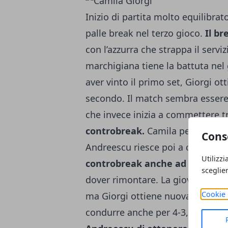
Inizio di partita molto equilibra
palle break nel terzo gioco.
Il br
con l’azzurra che strappa il serviz
marchigiana tiene la battuta nel
aver vinto il primo set, Giorgi ot
secondo. Il match sembra essere
che invece inizia a commettere t
controbreak.
Camila perde nuova
Cons
Andreescu riesce poi a chiudere i
Utilizzi
controbreak anche ad inizio te
sceglie
dover rimontare. La giovane cana
Cookie 
ma Giorgi ottiene nuovamente il 
condurre anche per 4-3, ma gio