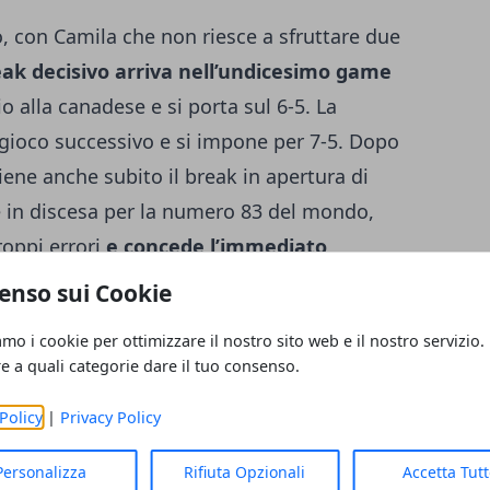
to, con Camila che non riesce a sfruttare due
eak decisivo arriva nell’undicesimo game
io alla canadese e si porta sul 6-5. La
 gioco successivo e si impone per 7-5. Dopo
tiene anche subito il break in apertura di
 in discesa per la numero 83 del mondo,
roppi errori
e concede l’immediato
mente il servizio nel sesto game e
enso sui Cookie
l set in suo favore per 6-3.
Break e
amo i cookie per ottimizzare il nostro sito web e il nostro servizio.
rzo set
e questa volta è la marchigiana a
re a quali categorie dare il tuo consenso.
dese si riporta nuovamente avanti sul 3-2,
Policy
|
Privacy Policy
controbreak e pareggia. Camila sale a
ca due pessimi game
che permettono ad
Personalizza
Rifiuta Opzionali
Accetta Tut