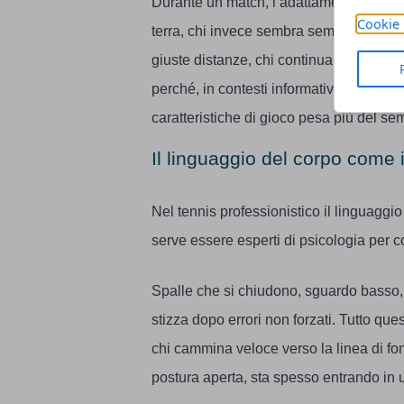
Durante un match, l’adattamento alla sup
Cookie 
terra, chi invece sembra sempre in equil
giuste distanze, chi continua a colpire 
perché, in contesti informativi come le
t
caratteristiche di gioco pesa più del se
Il linguaggio del corpo come
Nel tennis professionistico il linguaggi
serve essere esperti di psicologia per co
Spalle che si chiudono, sguardo basso, d
stizza dopo errori non forzati. Tutto que
chi cammina veloce verso la linea di fo
postura aperta, sta spesso entrando in u