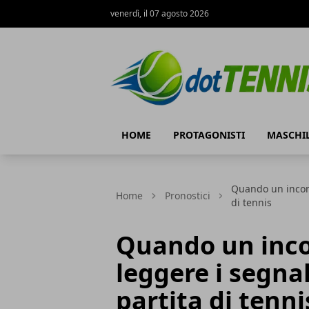
venerdì, il 07 agosto 2026
Dot Tennis
HOME
PROTAGONISTI
MASCHI
Quando un incont
Home
Pronostici
di tennis
Quando un inco
leggere i segna
partita di tenni