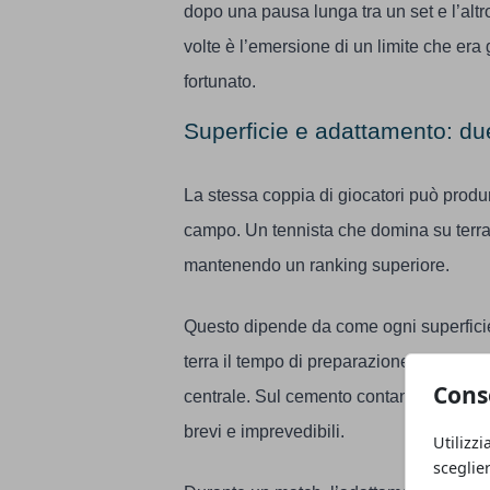
dopo una pausa lunga tra un set e l’altr
volte è l’emersione di un limite che er
fortunato.
Superficie e adattamento: due
La stessa coppia di giocatori può produ
campo. Un tennista che domina su terra
mantenendo un ranking superiore.
Questo dipende da come ogni superficie a
terra il tempo di preparazione è maggior
Cons
centrale. Sul cemento contano di più ser
brevi e imprevedibili.
Utilizzi
sceglie