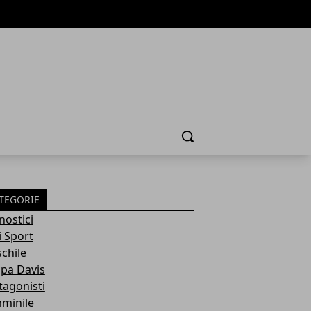
Cerca
TEGORIE
nostici
i Sport
chile
pa Davis
tagonisti
minile