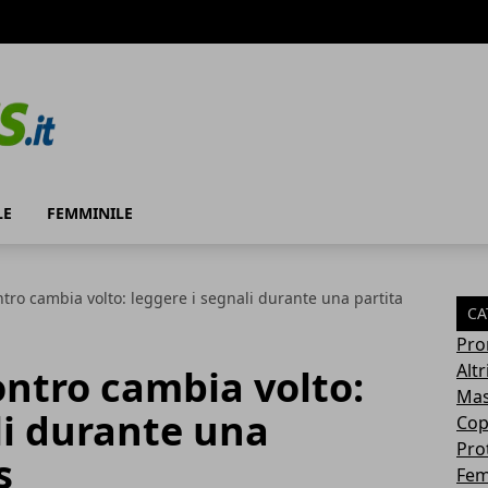
LE
FEMMINILE
ro cambia volto: leggere i segnali durante una partita
CA
Pro
Altr
ntro cambia volto:
Mas
li durante una
Cop
Pro
s
Fem