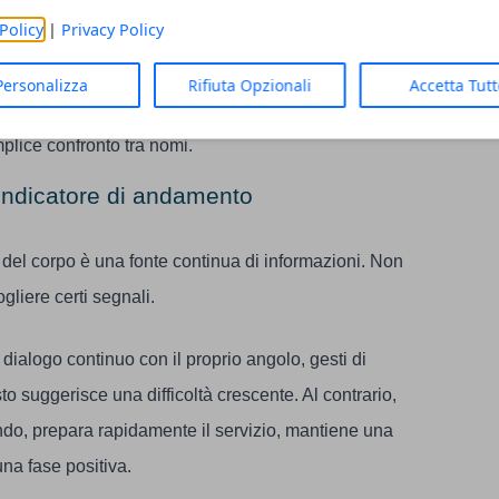
erficie è visibile. Chi scivola con naturalezza sulla
Policy
|
Privacy Policy
ibrio precario. Chi riesce a trovare rapidamente le
in ritardo. Anche questo contribuisce a spiegare
Personalizza
Rifiuta Opzionali
Accetta Tut
ennis scommesse NetBet
, l’analisi delle
mplice confronto tra nomi.
 indicatore di andamento
o del corpo è una fonte continua di informazioni. Non
gliere certi segnali.
ialogo continuo con il proprio angolo, gesti di
sto suggerisce una difficoltà crescente. Al contrario,
ndo, prepara rapidamente il servizio, mantiene una
na fase positiva.