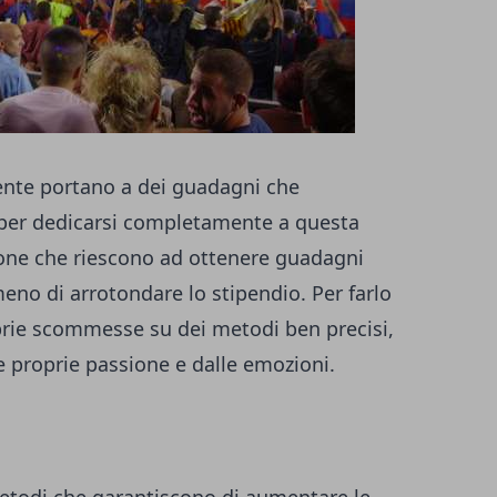
ente portano a dei guadagni che
, per dedicarsi completamente a questa
sone che riescono ad ottenere guadagni
eno di arrotondare lo stipendio. Per farlo
prie scommesse su dei metodi ben precisi,
le proprie passione e dalle emozioni.