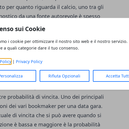
to per quanto riguarda il calcio, uno tra gli
ronostico da una fonte autorevole è spesso
nostre scommesse, anche quando dichiara
enso sui Cookie
ile guardando le precedenti gare. Gli
amo i cookie per ottimizzare il nostro sito web e il nostro servizio.
o pronostici basandosi su dati certi, come ad
re a quali categorie dare il tuo consenso.
tleti o le formazioni delle squadre in
Policy
|
Privacy Policy
Personalizza
Rifiuta Opzionali
Accetta Tut
 scommesse
nostici Calcio
, ci sono altri metodi che
 probabilità di vincita. Uno dei principali
ioni dei vari bookmaker per una data gara.
uale di vincita che si può avere quando si
tazione è bassa e maggiore è la probabilità