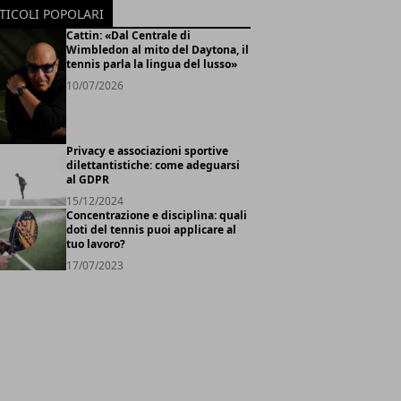
TICOLI POPOLARI
Cattin: «Dal Centrale di
Wimbledon al mito del Daytona, il
tennis parla la lingua del lusso»
10/07/2026
Privacy e associazioni sportive
dilettantistiche: come adeguarsi
al GDPR
15/12/2024
Concentrazione e disciplina: quali
doti del tennis puoi applicare al
tuo lavoro?
17/07/2023