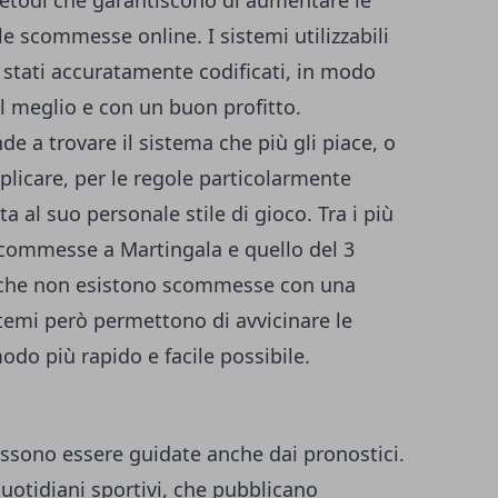
todi che garantiscono di aumentare le
 le scommesse online. I sistemi utilizzabili
 stati accuratamente codificati, in modo
al meglio e con un buon profitto.
 a trovare il sistema che più gli piace, o
pplicare, per le regole particolarmente
ta al suo personale stile di gioco. Tra i più
a scommesse a Martingala e quello del 3
e che non esistono scommesse con una
istemi però permettono di avvicinare le
odo più rapido e facile possibile.
ossono essere guidate anche dai pronostici.
quotidiani sportivi, che pubblicano