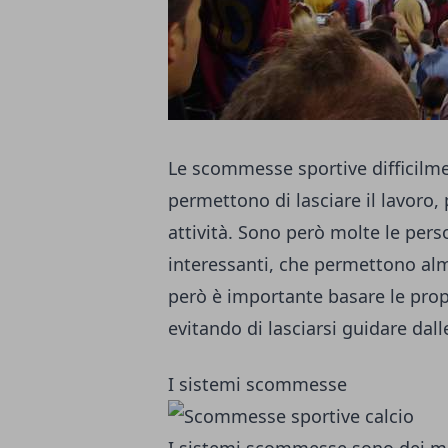
Le scommesse sportive difficilm
permettono di lasciare il lavoro
attività. Sono però molte le per
interessanti, che permettono alm
però è importante basare le pro
evitando di lasciarsi guidare dal
I sistemi scommesse