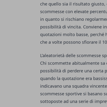
che quello sia il risultato giust
scommesse con elevate percentual
in quanto si rischiano regolarme
possibilità di vincita. Conviene
quotazioni molto basse, perché h
che a volte possono sfiorare il 1
L’aleatorietà delle scommesse sp
Chi scommette abitualmente sa 
possibilità di perdere una certa
quando la quotazione era bassiss
indicavano una squadra vincente 
scommesse sportive si basano sui 
sottoposte ad una serie di imprev