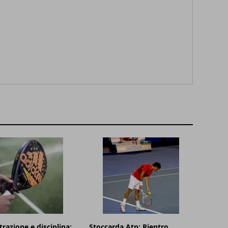
razione e disciplina:
Stoccarda Atp: Rientro