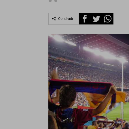
Facebook
Twitter
Whatsapp
Condividi