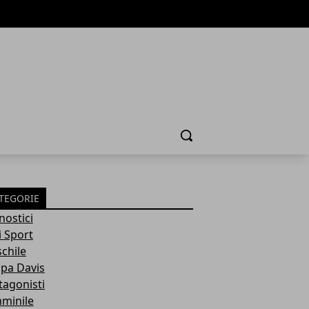
Cerca
TEGORIE
nostici
i Sport
chile
pa Davis
tagonisti
minile