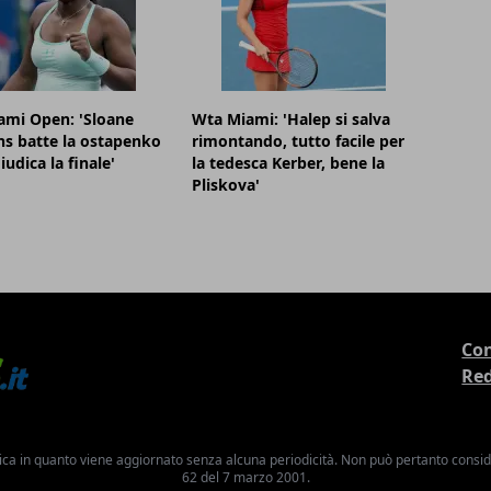
ami Open: 'Sloane
Wta Miami: 'Halep si salva
s batte la ostapenko
rimontando, tutto facile per
iudica la finale'
la tedesca Kerber, bene la
Pliskova'
Con
Re
ica in quanto viene aggiornato senza alcuna periodicità. Non può pertanto consider
62 del 7 marzo 2001.