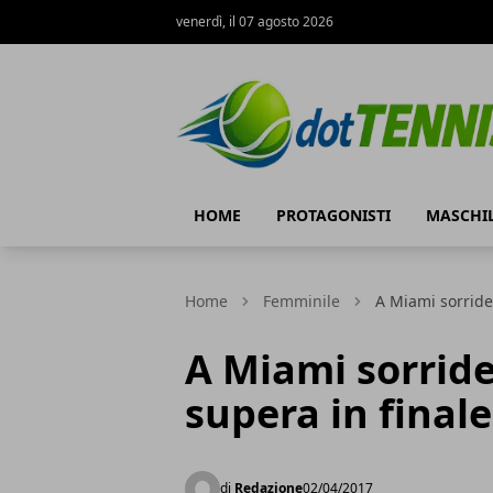
venerdì, il 07 agosto 2026
Dot Tennis
HOME
PROTAGONISTI
MASCHI
Home
Femminile
A Miami sorride
A Miami sorrid
supera in final
di
Redazione
02/04/2017