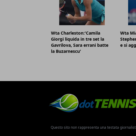
Wta Charleston:'Camila
Wta Mi
Giorgi liquida in tre set la
Stephen
Gavrilova, Sara errani batte
e si agg
la Buzarnescu'
Questo sito non rappresenta una testata giornalist