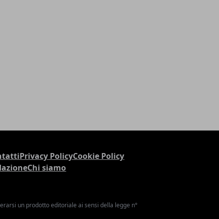
tatti
Privacy Policy
Cookie Policy
dazione
Chi siamo
arsi un prodotto editoriale ai sensi della legge n°