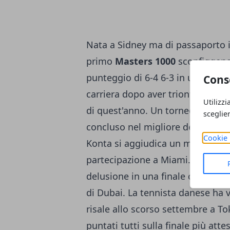
Nata a Sidney ma di passaporto i
primo
Masters 1000
sconfiggen
punteggio di 6-4 6-3 in un'ora e 36
Cons
carriera dopo aver trionfato a St
Utilizzi
di quest'anno. Un torneo giocato 
sceglie
concluso nel migliore dei modi s
Cookie 
Konta si aggiudica un monteprem
partecipazione a Miami. Per la Wo
delusione in una finale che conta
di Dubai. La tennista danese ha vin
risale allo scorso settembre a To
puntati tutti sulla finale più atte