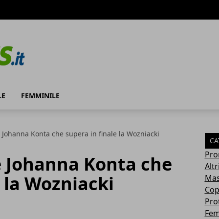
LE
FEMMINILE
 Johanna Konta che supera in finale la Wozniacki
CA
Pro
e Johanna Konta che
Altr
e la Wozniacki
Mas
Cop
Pro
Fem