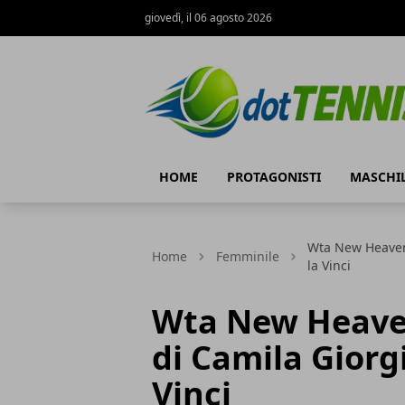
giovedì, il 06 agosto 2026
Dot Tennis
HOME
PROTAGONISTI
MASCHI
Wta New Heaven:
Home
Femminile
la Vinci
Wta New Heaven
di Camila Giorg
Vinci