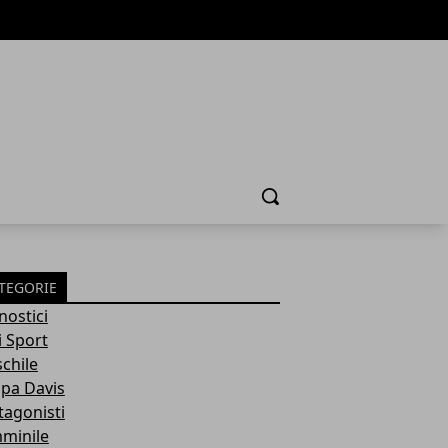
Cerca
TEGORIE
nostici
i Sport
chile
pa Davis
tagonisti
minile