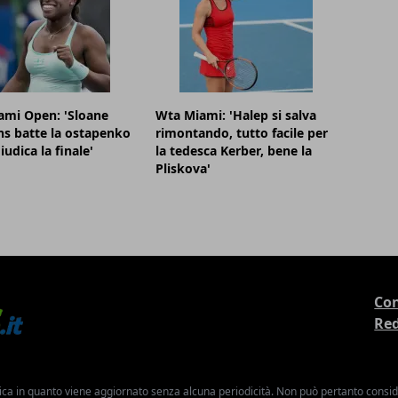
ami Open: 'Sloane
Wta Miami: 'Halep si salva
s batte la ostapenko
rimontando, tutto facile per
iudica la finale'
la tedesca Kerber, bene la
Pliskova'
Con
Re
ica in quanto viene aggiornato senza alcuna periodicità. Non può pertanto consider