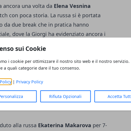
ta ancora una volta da
Elena Vesnina
h con poca storia. La russa si è portata
o da due break che in pratica hanno
iale, dove la Giorgi ha evidenziato ancora i
isultando assai fallosa. Nel secondo set,
enso sui Cookie
bozzare una reazione mossa da un sussulto
amo i cookie per ottimizzare il nostro sito web e il nostro servizio.
iù dura la vita alla Vesnina. Dopo avere
re a quali categorie dare il tuo consenso.
per 3 giochi a zero, la Giorgi ha iniziato a
l break che l'ha portata sul 4-5. Nel
Policy
|
Privacy Policy
rso nuovamente il servizio mandando a
Personalizza
Rifiuta Opzionali
Accetta Tut
duto alla russa
Ekaterina Makarova
per 7-