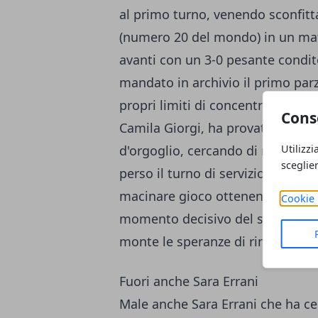
al primo turno, venendo sconfit
(numero 20 del mondo) in un matc
avanti con un 3-0 pesante condit
mandato in archivio il primo parz
propri limiti di concentrazione r
Cons
Camila Giorgi, ha provato ad ab
Utilizzi
d'orgoglio, cercando di rendere p
sceglie
perso il turno di servizio e sotto 
macinare gioco ottenendo anche i
Cookie 
momento decisivo del set ha pe
monte le speranze di rimonta.
Fuori anche Sara Errani
Male anche Sara Errani che ha ce