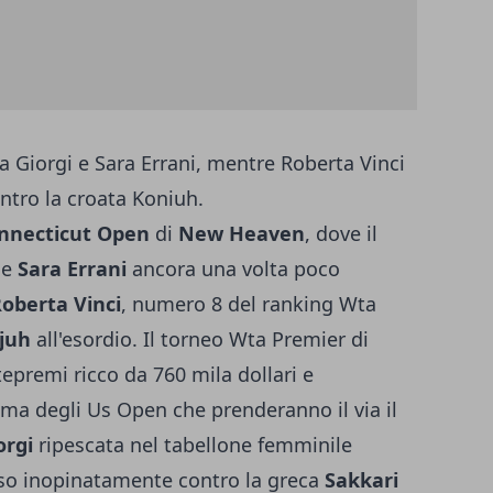
 Giorgi e Sara Errani, mentre Roberta Vinci
ntro la croata Koniuh.
nnecticut Open
di
New Heaven
, dove il
he
Sara Errani
ancora una volta poco
oberta Vinci
, numero 8 del ranking Wta
juh
all'esordio. Il torneo Wta Premier di
premi ricco da 760 mila dollari e
ima degli Us Open che prenderanno il via il
orgi
ripescata nel tabellone femminile
so inopinatamente contro la greca
Sakkari