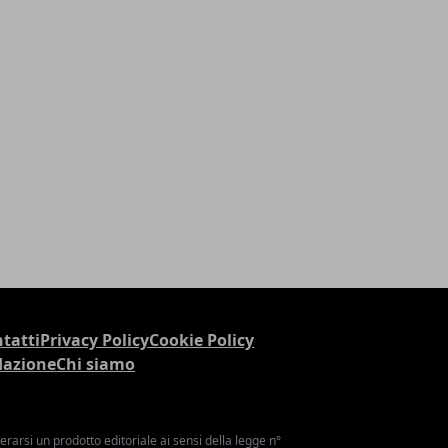
tatti
Privacy Policy
Cookie Policy
dazione
Chi siamo
arsi un prodotto editoriale ai sensi della legge n°