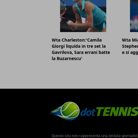
Wta Charleston:'Camila
Wta Mi
Giorgi liquida in tre set la
Stephen
Gavrilova, Sara errani batte
e si agg
la Buzarnescu'
Questo sito non rappresenta una testata giornalist