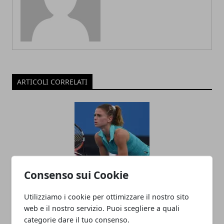
ARTICOLI CORRELATI
Consenso sui Cookie
Wta Charleston:'Camila Giorgi liquida in
Utilizziamo i cookie per ottimizzare il nostro sito
tre set la Gavrilova, Sara errani batte la
web e il nostro servizio. Puoi scegliere a quali
Buzarnescu'
categorie dare il tuo consenso.