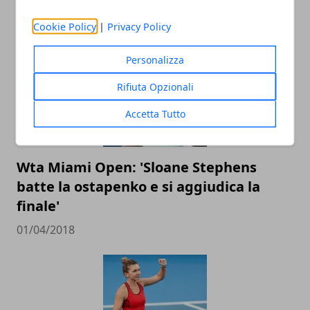
05/04/2018
Cookie Policy
|
Privacy Policy
Personalizza
Rifiuta Opzionali
Accetta Tutto
Wta Miami Open: 'Sloane Stephens
batte la ostapenko e si aggiudica la
finale'
01/04/2018