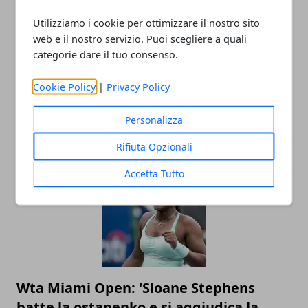
Utilizziamo i cookie per ottimizzare il nostro sito
web e il nostro servizio. Puoi scegliere a quali
categorie dare il tuo consenso.
Wta Charleston:'Camila Giorgi liquida in
Cookie Policy
|
Privacy Policy
tre set la Gavrilova, Sara errani batte la
Buzarnescu'
Personalizza
05/04/2018
Rifiuta Opzionali
Accetta Tutto
Wta Miami Open: 'Sloane Stephens
batte la ostapenko e si aggiudica la