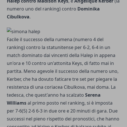
Halep contro Madison Keys
, e
Angelique Kerber
(la
numero uno del ranking) contro
Dominika
Cibulkova
.
Facile il successo della rumena (numero 4 del
ranking) contro la statunitense per 6-2, 6-4 in un
match dominato dai vincenti della Halep in appena
un'ora e 10 contro un'attonita Keys, di fatto mai in
partita. Meno agevole il successo della numero uno,
Kerber, che ha dovuto faticare tre set per piegare la
resistenza di una coriacea Cibulkova, mai doma. La
tedesca, che quest'anno ha scalzato
Serena
Williams
al primo posto nel ranking, si è imposta
per 7-6(5) 2-6 6-3 in due ore e 20 minuti di gara. Due
successi nel pieno rispetto dei pronostici, che hanno
consentito ad Halep e Kerber di balzare subito al