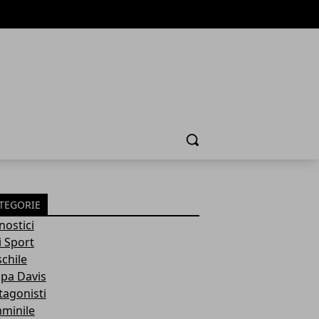
Cerca
TEGORIE
nostici
i Sport
chile
pa Davis
tagonisti
minile