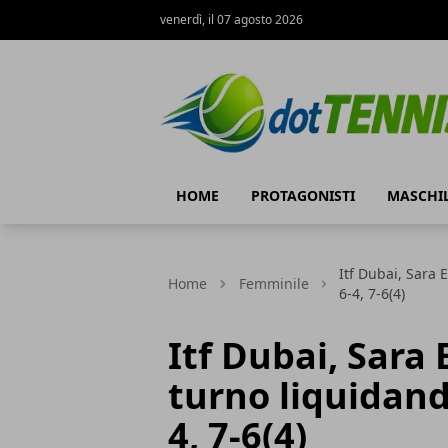
venerdì, il 07 agosto 2026
Dot Tennis
HOME
PROTAGONISTI
MASCHI
Itf Dubai, Sara 
Home
Femminile
6-4, 7-6(4)
Itf Dubai, Sara 
turno liquidand
4, 7-6(4)