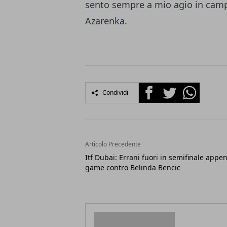
sento sempre a mio agio in campo 
Azarenka.
Facebook
Twitter
Whatsapp
Condividi
Articolo Precedente
Itf Dubai: Errani fuori in semifinale appe
game contro Belinda Bencic