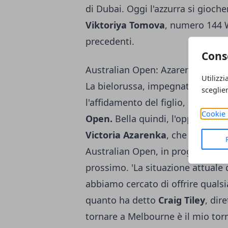
di Dubai. Oggi l'azzurra si gioch
Viktoriya Tomova
, numero 144 W
precedenti.
Cons
Australian Open: Azarenka in cam
Utilizzi
La bielorussa, impegnata quest'a
sceglie
l'affidamento del figlio, si prepar
Cookie 
Open.
Bella quindi, l'opportunità
Victoria Azarenka
, che ha ricev
Australian Open, in programma 
prossimo. 'La situazione attuale 
abbiamo cercato di offrire qualsi
quanto ha detto
Craig Tiley
, dir
tornare a Melbourne è il mio torn