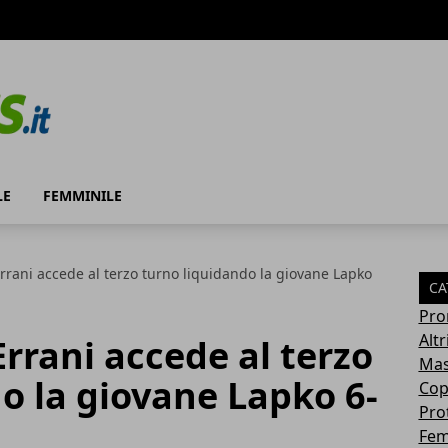
LE
FEMMINILE
Errani accede al terzo turno liquidando la giovane Lapko
CA
Pro
Altr
Errani accede al terzo
Mas
o la giovane Lapko 6-
Cop
Pro
Fem