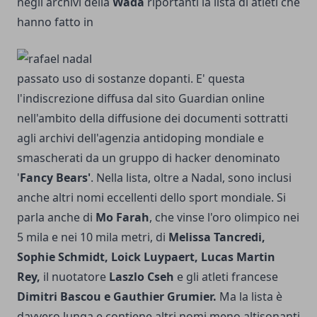
negli archivi della
Wada
riportanti la lista di atleti che
hanno fatto in
passato uso di sostanze dopanti. E' questa
l'indiscrezione diffusa dal sito Guardian online
nell'ambito della diffusione dei documenti sottratti
agli archivi dell'agenzia antidoping mondiale e
smascherati da un gruppo di hacker denominato
'
Fancy Bears'
. Nella lista, oltre a Nadal, sono inclusi
anche altri nomi eccellenti dello sport mondiale. Si
parla anche di
Mo Farah
, che vinse l'oro olimpico nei
5 mila e nei 10 mila metri, di
Melissa Tancredi,
Sophie Schmidt, Loick Luypaert, Lucas Martin
Rey,
il nuotatore
Laszlo Cseh
e gli atleti francese
Dimitri Bascou e Gauthier Grumier.
Ma la lista è
davvero lunga e contiene altri nomi meno altisonanti